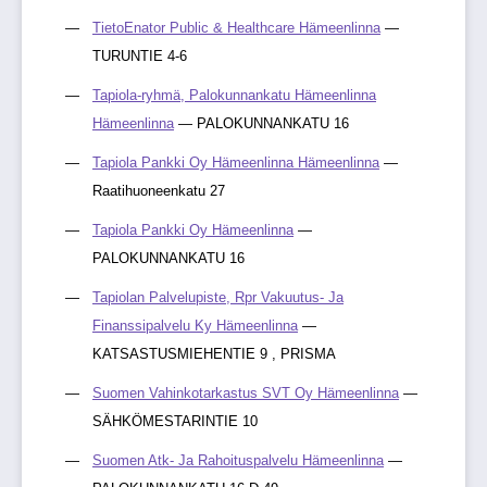
TietoEnator Public & Healthcare Hämeenlinna
—
TURUNTIE 4-6
Tapiola-ryhmä, Palokunnankatu Hämeenlinna
Hämeenlinna
— PALOKUNNANKATU 16
Tapiola Pankki Oy Hämeenlinna Hämeenlinna
—
Raatihuoneenkatu 27
Tapiola Pankki Oy Hämeenlinna
—
PALOKUNNANKATU 16
Tapiolan Palvelupiste, Rpr Vakuutus- Ja
Finanssipalvelu Ky Hämeenlinna
—
KATSASTUSMIEHENTIE 9 , PRISMA
Suomen Vahinkotarkastus SVT Oy Hämeenlinna
—
SÄHKÖMESTARINTIE 10
Suomen Atk- Ja Rahoituspalvelu Hämeenlinna
—