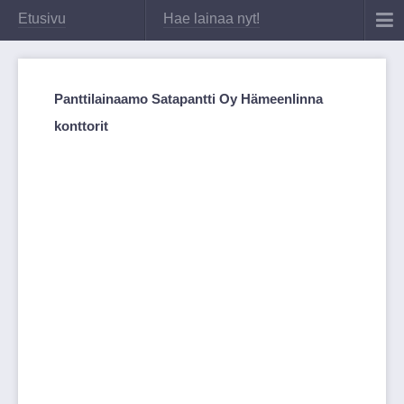
Etusivu
Hae lainaa nyt!
Panttilainaamo Satapantti Oy Hämeenlinna
konttorit