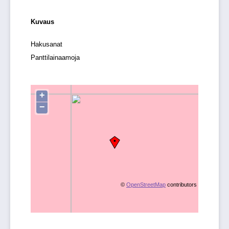
Kuvaus
Hakusanat
Panttilainaamoja
+
−
©
OpenStreetMap
contributors