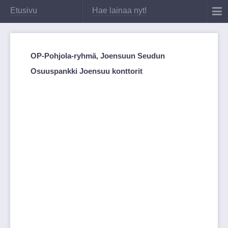
Etusivu
Hae lainaa nyt!
OP-Pohjola-ryhmä, Joensuun Seudun
Osuuspankki Joensuu konttorit