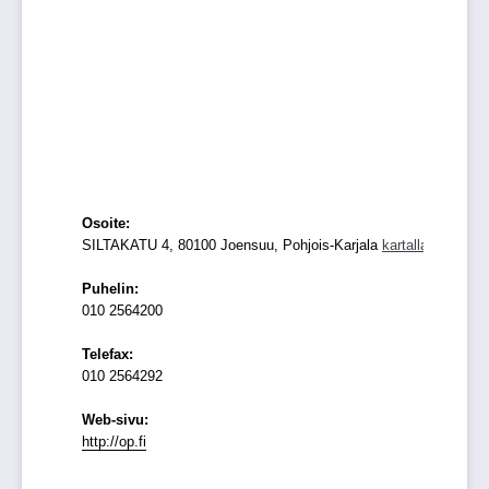
Osoite:
SILTAKATU 4, 80100 Joensuu, Pohjois-Karjala
kartalla
Puhelin:
010 2564200
Telefax:
010 2564292
Web-sivu:
http://op.fi