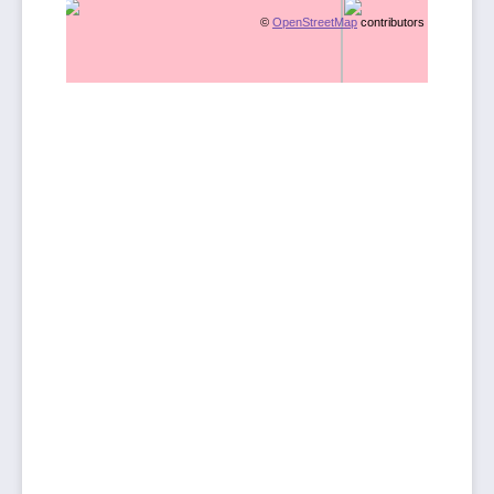
©
OpenStreetMap
contributors