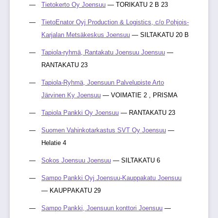
Tietokerto Oy Joensuu
— TORIKATU 2 B 23
TietoEnator Oyj Production & Logistics, c/o Pohjois-
Karjalan Metsäkeskus Joensuu
— SILTAKATU 20 B
Tapiola-ryhmä, Rantakatu Joensuu Joensuu
—
RANTAKATU 23
Tapiola-Ryhmä, Joensuun Palvelupiste Arto
Järvinen Ky Joensuu
— VOIMATIE 2 , PRISMA
Tapiola Pankki Oy Joensuu
— RANTAKATU 23
Suomen Vahinkotarkastus SVT Oy Joensuu
—
Helatie 4
Sokos Joensuu Joensuu
— SILTAKATU 6
Sampo Pankki Oyj Joensuu-Kauppakatu Joensuu
— KAUPPAKATU 29
Sampo Pankki, Joensuun konttori Joensuu
—