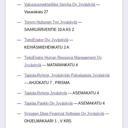
Vakuutusmeklariliike Semita Oy Jyväskylä
—
Vasarakatu 27
Tommi Huttunen Tmi Jyväskylä
—
SAARIJÄRVENTIE 10 A AS 2
TietoEnator Oyj Jyväskylä
—
KEIHÄSMIEHENKATU 2 A
TietoEnator Human Resource Management Oy
Jyväskylä
— MATARANKATU 4
Tapiola-Ryhmä, Jyväskylän Palvelupiste Jyväskylä
— AHJOKATU 7 , PRISMA
Tapiola-Ryhmä Jyväskylä
— ASEMAKATU 4
Tapiola Pankki Oy Jyväskylä
— ASEMAKATU 4
Sysopen Digia Financial Software Oy Jyväskylä
—
OHJELMAKAARI 1 , V KRS