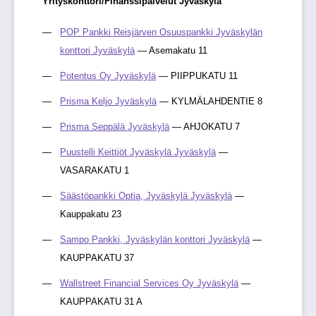
Yrityskonttori/Finanssipalvelut Jyväskylä
POP Pankki Reisjärven Osuuspankki Jyväskylän
konttori Jyväskylä
— Asemakatu 11
Potentus Oy Jyväskylä
— PIIPPUKATU 11
Prisma Keljo Jyväskylä
— KYLMÄLAHDENTIE 8
Prisma Seppälä Jyväskylä
— AHJOKATU 7
Puustelli Keittiöt Jyväskylä Jyväskylä
—
VASARAKATU 1
Säästöpankki Optia, Jyväskylä Jyväskylä
—
Kauppakatu 23
Sampo Pankki, Jyväskylän konttori Jyväskylä
—
KAUPPAKATU 37
Wallstreet Financial Services Oy Jyväskylä
—
KAUPPAKATU 31 A