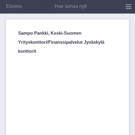
Etusivu
Hae lainaa nyt!
Sampo Pankki, Keski-Suomen
Yrityskonttori/Finanssipalvelut Jyväskylä
konttorit