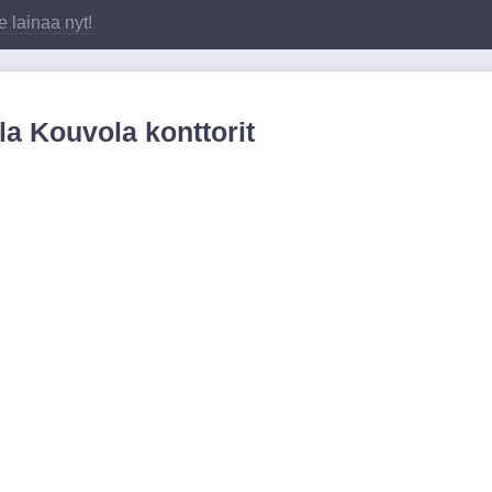
 lainaa nyt!
a Kouvola konttorit