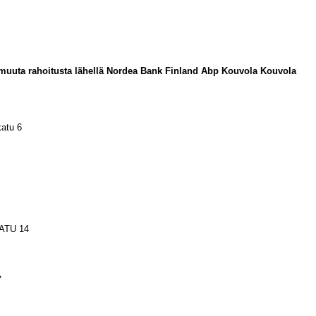
 ja muuta rahoitusta lähellä Nordea Bank Finland Abp Kouvola Kouvola
atu 6
TU 14
7