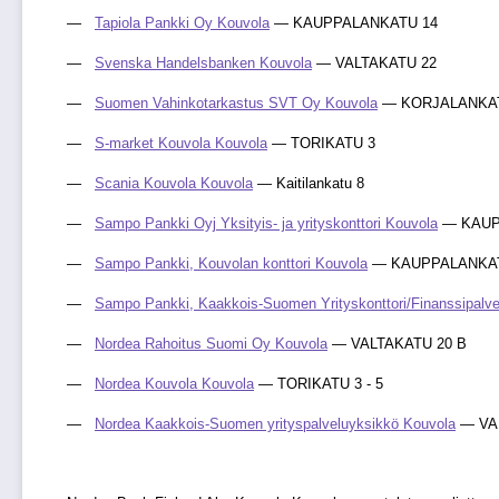
Tapiola Pankki Oy Kouvola
— KAUPPALANKATU 14
Svenska Handelsbanken Kouvola
— VALTAKATU 22
Suomen Vahinkotarkastus SVT Oy Kouvola
— KORJALANKAT
S-market Kouvola Kouvola
— TORIKATU 3
Scania Kouvola Kouvola
— Kaitilankatu 8
Sampo Pankki Oyj Yksityis- ja yrityskonttori Kouvola
— KAUP
Sampo Pankki, Kouvolan konttori Kouvola
— KAUPPALANKA
Sampo Pankki, Kaakkois-Suomen Yrityskonttori/Finanssipalve
Nordea Rahoitus Suomi Oy Kouvola
— VALTAKATU 20 B
Nordea Kouvola Kouvola
— TORIKATU 3 - 5
Nordea Kaakkois-Suomen yrityspalveluyksikkö Kouvola
— VA