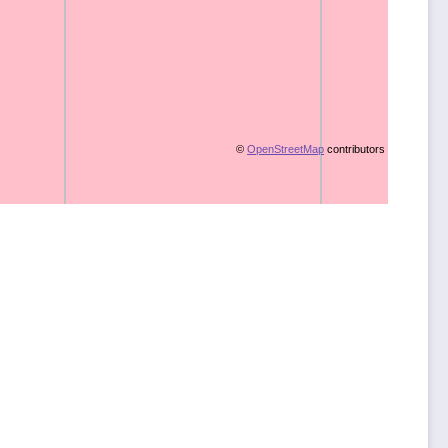
©
OpenStreetMap
contributors