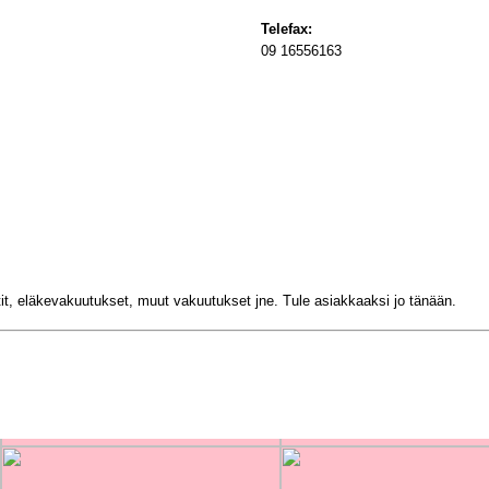
Telefax:
09 16556163
ortit, eläkevakuutukset, muut vakuutukset jne. Tule asiakkaaksi jo tänään.