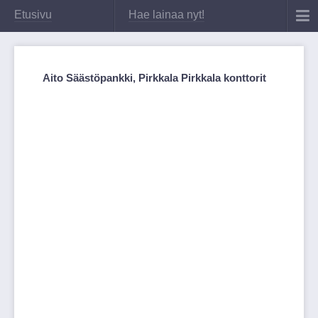
Etusivu
Hae lainaa nyt!
Aito Säästöpankki, Pirkkala Pirkkala konttorit