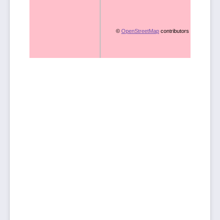
©
OpenStreetMap
contributors