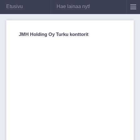
Etusivu
Hae lainaa nyt!
JMH Holding Oy Turku konttorit