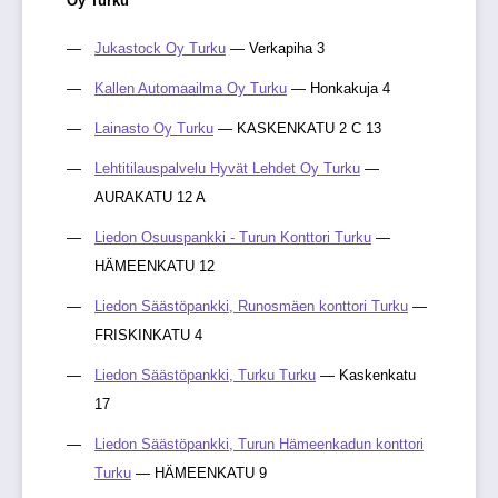
Oy Turku
Jukastock Oy Turku
— Verkapiha 3
Kallen Automaailma Oy Turku
— Honkakuja 4
Lainasto Oy Turku
— KASKENKATU 2 C 13
Lehtitilauspalvelu Hyvät Lehdet Oy Turku
—
AURAKATU 12 A
Liedon Osuuspankki - Turun Konttori Turku
—
HÄMEENKATU 12
Liedon Säästöpankki, Runosmäen konttori Turku
—
FRISKINKATU 4
Liedon Säästöpankki, Turku Turku
— Kaskenkatu
17
Liedon Säästöpankki, Turun Hämeenkadun konttori
Turku
— HÄMEENKATU 9