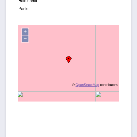
Hakusanat
Pankit
+
−
©
OpenStreetMap
contributors