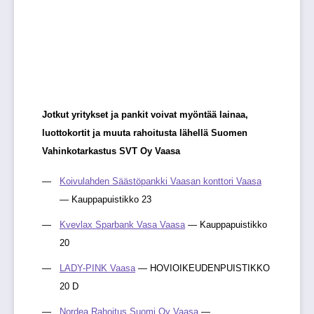
Jotkut yritykset ja pankit voivat myöntää lainaa,
luottokortit ja muuta rahoitusta lähellä Suomen
Vahinkotarkastus SVT Oy Vaasa
Koivulahden Säästöpankki Vaasan konttori Vaasa
— Kauppapuistikko 23
Kvevlax Sparbank Vasa Vaasa
— Kauppapuistikko
20
LADY-PINK Vaasa
— HOVIOIKEUDENPUISTIKKO
20 D
Nordea Rahoitus Suomi Oy Vaasa
—