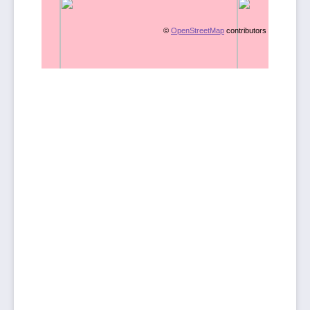
©
OpenStreetMap
contributors