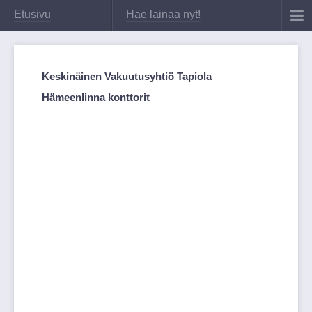
Etusivu
Hae lainaa nyt!
Keskinäinen Vakuutusyhtiö Tapiola
Hämeenlinna konttorit