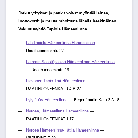
Jotkut yritykset ja pankit voivat myöntää lainaa,
luottokortit ja muuta rahoitusta lähellä Keskinäinen
Vakuutusyhtiö Tapiola Hämeenlinna
LähiTapiola Hämeenlinna Hämeenlinna
—
Raatihuoneenkatu 27
Lammin Säästöpankki Hämeenlinna Hämeenlinna
— Raatihuoneenkatu 16
Lievonen Tapio Tmi Hämeenlinna
—
RAATIHUONEENKATU 4 B 27
Lyly.fi Oy Hämeenlinna
— Birger Jaarlin Katu 3 A 18
Nordea, Hämeenlinna Hämeenlinna
—
RAATIHUONEENKATU 17
Nordea Hämeenlinna-Hätilä Hämeenlinna
—